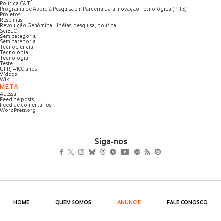
Política C&T
Programa de Apoio à Pesquisa em Parceria para Inovação Tecnológica (PITE)
Projetos
Resenhas
Revolução Genômica – Idéias, pesquisa, política
SciELO
Sem categoria
Sem categoria
Tecnociência
Tecnologia
Tecnologia
Teste
UFRJ – 100 anos
Vídeos
Wiki
META
Acessar
Feed de posts
Feed de comentários
WordPress.org
Siga-nos
HOME
QUEM SOMOS
ANUNCIE
FALE CONOSCO