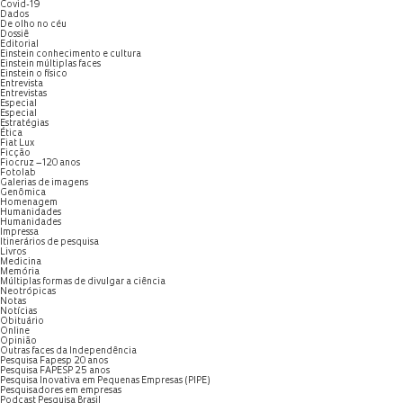
Covid-19
Dados
De olho no céu
Dossiê
Editorial
Einstein conhecimento e cultura
Einstein múltiplas faces
Einstein o físico
Entrevista
Entrevistas
Especial
Especial
Estratégias
Ética
Fiat Lux
Ficção
Fiocruz – 120 anos
Fotolab
Galerias de imagens
Genômica
Homenagem
Humanidades
Humanidades
Impressa
Itinerários de pesquisa
Livros
Medicina
Memória
Múltiplas formas de divulgar a ciência
Neotrópicas
Notas
Notícias
Obituário
Online
Opinião
Outras faces da Independência
Pesquisa Fapesp 20 anos
Pesquisa FAPESP 25 anos
Pesquisa Inovativa em Pequenas Empresas (PIPE)
Pesquisadores em empresas
Podcast Pesquisa Brasil