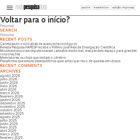
assine
newsletter
edição impressa
Página não encontrada
Voltar para o início?
SEARCH
RECENT POSTS
Garimpando o solo atrás de avanços tecnológicos
Revista Pesquisa FAPESP recebe o Prêmio José Reis de Divulgação Científica
Movimentos sociais impulsionaram cannabis medicinal, mas perdem espaço para grandes
corporações
Memristores: os chips que imitam o cérebro
Plataforma que simula desequilíbrios quer antecipar risco de quedas em idosos
RECENT COMMENTS
ARCHIVES
agosto 2026
julho 2026
junho 2026
maio 2026
abril 2026
março 2026
fevereiro 2026
janeiro 2026
dezembro 2025
novembro 2025
outubro 2025
setembro 2025
agosto 2025
julho 2025
junho 2025
maio 2025
abril 2025
março 2025
fevereiro 2025