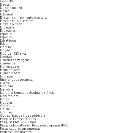
Covid-19
Dados
De olho no céu
Dossiê
Editorial
Einstein conhecimento e cultura
Einstein múltiplas faces
Einstein o físico
Entrevista
Entrevistas
Especial
Especial
Estratégias
Ética
Fiat Lux
Ficção
Fiocruz – 120 anos
Fotolab
Galerias de imagens
Genômica
Homenagem
Humanidades
Humanidades
Impressa
Itinerários de pesquisa
Livros
Medicina
Memória
Múltiplas formas de divulgar a ciência
Neotrópicas
Notas
Notícias
Obituário
Online
Opinião
Outras faces da Independência
Pesquisa Fapesp 20 anos
Pesquisa FAPESP 25 anos
Pesquisa Inovativa em Pequenas Empresas (PIPE)
Pesquisadores em empresas
Podcast Pesquisa Brasil