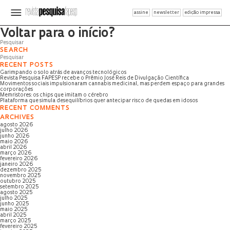
assine
newsletter
edição impressa
Página não encontrada
Voltar para o início?
SEARCH
RECENT POSTS
Garimpando o solo atrás de avanços tecnológicos
Revista Pesquisa FAPESP recebe o Prêmio José Reis de Divulgação Científica
Movimentos sociais impulsionaram cannabis medicinal, mas perdem espaço para grandes
corporações
Memristores: os chips que imitam o cérebro
Plataforma que simula desequilíbrios quer antecipar risco de quedas em idosos
RECENT COMMENTS
ARCHIVES
agosto 2026
julho 2026
junho 2026
maio 2026
abril 2026
março 2026
fevereiro 2026
janeiro 2026
dezembro 2025
novembro 2025
outubro 2025
setembro 2025
agosto 2025
julho 2025
junho 2025
maio 2025
abril 2025
março 2025
fevereiro 2025