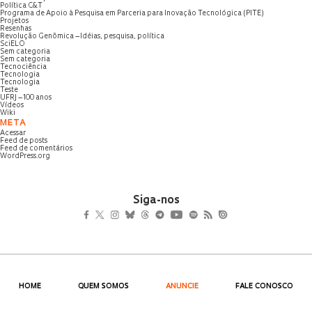
Política C&T
Programa de Apoio à Pesquisa em Parceria para Inovação Tecnológica (PITE)
Projetos
Resenhas
Revolução Genômica – Idéias, pesquisa, política
SciELO
Sem categoria
Sem categoria
Tecnociência
Tecnologia
Tecnologia
Teste
UFRJ – 100 anos
Vídeos
Wiki
META
Acessar
Feed de posts
Feed de comentários
WordPress.org
Siga-nos
HOME
QUEM SOMOS
ANUNCIE
FALE CONOSCO