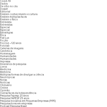
Covid-19
Dados
De olho no céu
Dossiê
Editorial
Einstein conhecimento e cultura
Einstein múltiplas faces
Einstein o físico
Entrevista
Entrevistas
Especial
Especial
Estratégias
Ética
Fiat Lux
Ficção
Fiocruz – 120 anos
Fotolab
Galerias de imagens
Genômica
Homenagem
Humanidades
Humanidades
Impressa
Itinerários de pesquisa
Livros
Medicina
Memória
Múltiplas formas de divulgar a ciência
Neotrópicas
Notas
Notícias
Obituário
Online
Opinião
Outras faces da Independência
Pesquisa Fapesp 20 anos
Pesquisa FAPESP 25 anos
Pesquisa Inovativa em Pequenas Empresas (PIPE)
Pesquisadores em empresas
Podcast Pesquisa Brasil