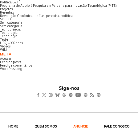
Política C&T
Programa de Apoio à Pesquisa em Parceria para Inovação Tecnológica (PITE)
Projetos
Resenhas
Revolução Genômica – Idéias, pesquisa, política
SciELO
Sem categoria
Sem categoria
Tecnociência
Tecnologia
Tecnologia
Teste
UFRJ – 100 anos
Vídeos
Wiki
META
Acessar
Feed de posts
Feed de comentários
WordPress.org
Siga-nos
HOME
QUEM SOMOS
ANUNCIE
FALE CONOSCO