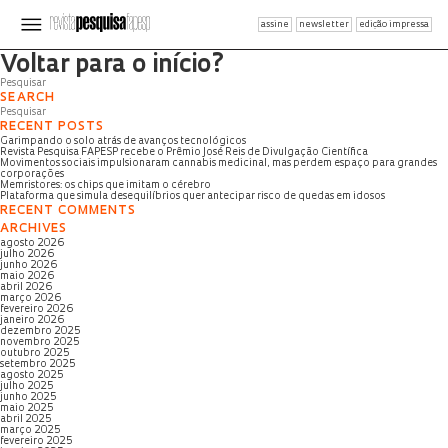
assine
newsletter
edição impressa
Página não encontrada
Voltar para o início?
SEARCH
RECENT POSTS
Garimpando o solo atrás de avanços tecnológicos
Revista Pesquisa FAPESP recebe o Prêmio José Reis de Divulgação Científica
Movimentos sociais impulsionaram cannabis medicinal, mas perdem espaço para grandes
corporações
Memristores: os chips que imitam o cérebro
Plataforma que simula desequilíbrios quer antecipar risco de quedas em idosos
RECENT COMMENTS
ARCHIVES
agosto 2026
julho 2026
junho 2026
maio 2026
abril 2026
março 2026
fevereiro 2026
janeiro 2026
dezembro 2025
novembro 2025
outubro 2025
setembro 2025
agosto 2025
julho 2025
junho 2025
maio 2025
abril 2025
março 2025
fevereiro 2025