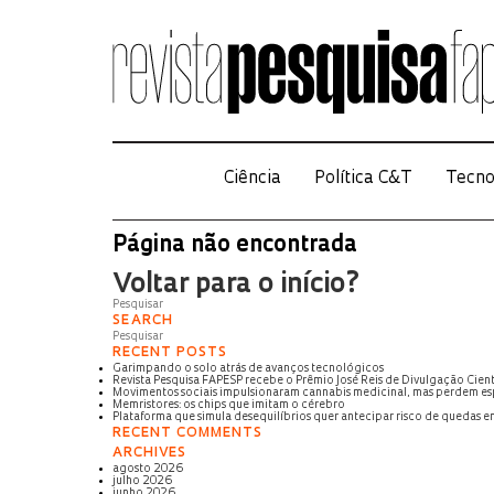
Ciência
Política C&T
Tecno
Página não encontrada
Voltar para o início?
SEARCH
RECENT POSTS
Garimpando o solo atrás de avanços tecnológicos
Revista Pesquisa FAPESP recebe o Prêmio José Reis de Divulgação Cient
Movimentos sociais impulsionaram cannabis medicinal, mas perdem e
Memristores: os chips que imitam o cérebro
Plataforma que simula desequilíbrios quer antecipar risco de quedas e
RECENT COMMENTS
ARCHIVES
agosto 2026
julho 2026
junho 2026