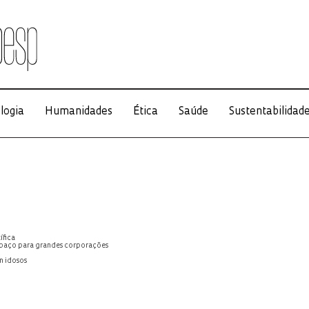
logia
Humanidades
Ética
Saúde
Sustentabilidad
ífica
spaço para grandes corporações
m idosos