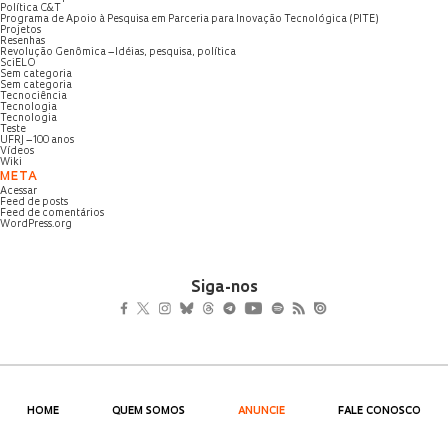
Política C&T
Programa de Apoio à Pesquisa em Parceria para Inovação Tecnológica (PITE)
Projetos
Resenhas
Revolução Genômica – Idéias, pesquisa, política
SciELO
Sem categoria
Sem categoria
Tecnociência
Tecnologia
Tecnologia
Teste
UFRJ – 100 anos
Vídeos
Wiki
META
Acessar
Feed de posts
Feed de comentários
WordPress.org
Siga-nos
HOME
QUEM SOMOS
ANUNCIE
FALE CONOSCO