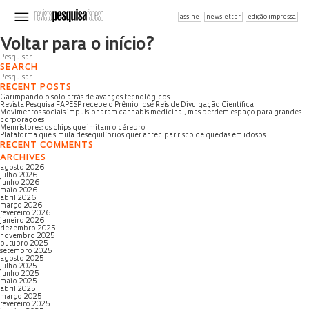
assine
newsletter
edição impressa
Página não encontrada
Voltar para o início?
SEARCH
RECENT POSTS
Garimpando o solo atrás de avanços tecnológicos
Revista Pesquisa FAPESP recebe o Prêmio José Reis de Divulgação Científica
Movimentos sociais impulsionaram cannabis medicinal, mas perdem espaço para grandes
corporações
Memristores: os chips que imitam o cérebro
Plataforma que simula desequilíbrios quer antecipar risco de quedas em idosos
RECENT COMMENTS
ARCHIVES
agosto 2026
julho 2026
junho 2026
maio 2026
abril 2026
março 2026
fevereiro 2026
janeiro 2026
dezembro 2025
novembro 2025
outubro 2025
setembro 2025
agosto 2025
julho 2025
junho 2025
maio 2025
abril 2025
março 2025
fevereiro 2025