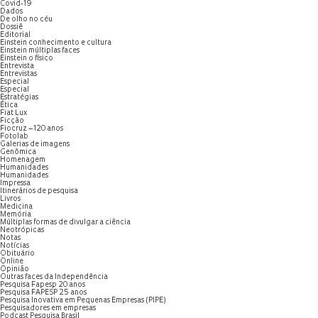
Covid-19
Dados
De olho no céu
Dossiê
Editorial
Einstein conhecimento e cultura
Einstein múltiplas faces
Einstein o físico
Entrevista
Entrevistas
Especial
Especial
Estratégias
Ética
Fiat Lux
Ficção
Fiocruz – 120 anos
Fotolab
Galerias de imagens
Genômica
Homenagem
Humanidades
Humanidades
Impressa
Itinerários de pesquisa
Livros
Medicina
Memória
Múltiplas formas de divulgar a ciência
Neotrópicas
Notas
Notícias
Obituário
Online
Opinião
Outras faces da Independência
Pesquisa Fapesp 20 anos
Pesquisa FAPESP 25 anos
Pesquisa Inovativa em Pequenas Empresas (PIPE)
Pesquisadores em empresas
Podcast Pesquisa Brasil