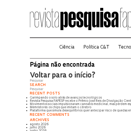
Ciência
Política C&T
Tecno
Página não encontrada
Voltar para o início?
SEARCH
RECENT POSTS
Garimpando o solo atrás de avanços tecnológicos
Revista Pesquisa FAPESP recebe o Prêmio José Reis de Divulgação Cient
Movimentos sociais impulsionaram cannabis medicinal, mas perdem e
Memristores: os chips que imitam o cérebro
Plataforma que simula desequilíbrios quer antecipar risco de quedas e
RECENT COMMENTS
ARCHIVES
agosto 2026
julho 2026
junho 2026