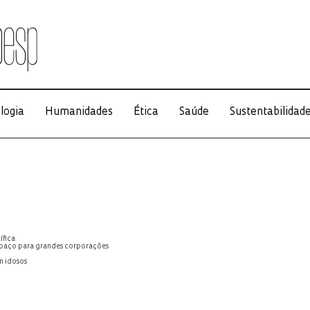
logia
Humanidades
Ética
Saúde
Sustentabilidad
ífica
spaço para grandes corporações
m idosos