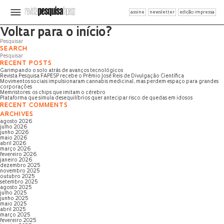
assine
newsletter
edição impressa
Página não encontrada
Voltar para o início?
SEARCH
RECENT POSTS
Garimpando o solo atrás de avanços tecnológicos
Revista Pesquisa FAPESP recebe o Prêmio José Reis de Divulgação Científica
Movimentos sociais impulsionaram cannabis medicinal, mas perdem espaço para grandes
corporações
Memristores: os chips que imitam o cérebro
Plataforma que simula desequilíbrios quer antecipar risco de quedas em idosos
RECENT COMMENTS
ARCHIVES
agosto 2026
julho 2026
junho 2026
maio 2026
abril 2026
março 2026
fevereiro 2026
janeiro 2026
dezembro 2025
novembro 2025
outubro 2025
setembro 2025
agosto 2025
julho 2025
junho 2025
maio 2025
abril 2025
março 2025
fevereiro 2025