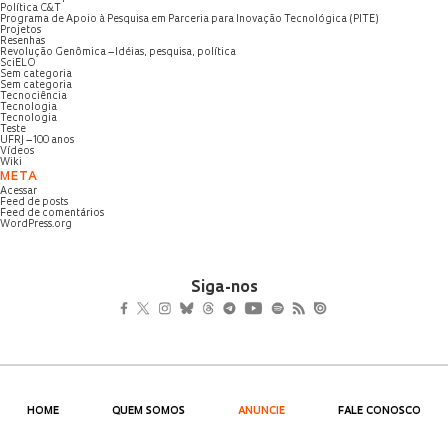
Política C&T
Programa de Apoio à Pesquisa em Parceria para Inovação Tecnológica (PITE)
Projetos
Resenhas
Revolução Genômica – Idéias, pesquisa, política
SciELO
Sem categoria
Sem categoria
Tecnociência
Tecnologia
Tecnologia
Teste
UFRJ – 100 anos
Vídeos
Wiki
META
Acessar
Feed de posts
Feed de comentários
WordPress.org
Siga-nos
HOME
QUEM SOMOS
ANUNCIE
FALE CONOSCO