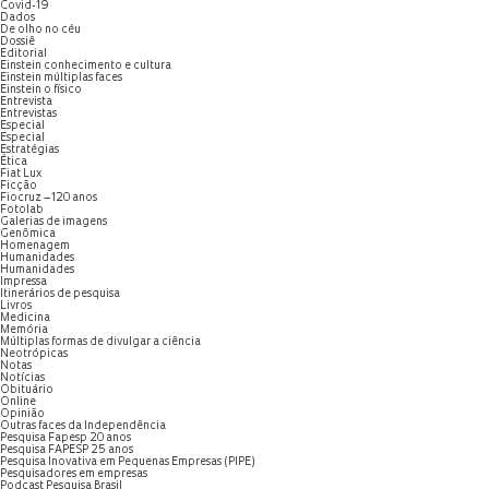
Covid-19
Dados
De olho no céu
Dossiê
Editorial
Einstein conhecimento e cultura
Einstein múltiplas faces
Einstein o físico
Entrevista
Entrevistas
Especial
Especial
Estratégias
Ética
Fiat Lux
Ficção
Fiocruz – 120 anos
Fotolab
Galerias de imagens
Genômica
Homenagem
Humanidades
Humanidades
Impressa
Itinerários de pesquisa
Livros
Medicina
Memória
Múltiplas formas de divulgar a ciência
Neotrópicas
Notas
Notícias
Obituário
Online
Opinião
Outras faces da Independência
Pesquisa Fapesp 20 anos
Pesquisa FAPESP 25 anos
Pesquisa Inovativa em Pequenas Empresas (PIPE)
Pesquisadores em empresas
Podcast Pesquisa Brasil