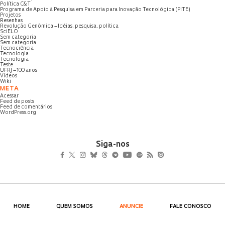
Política C&T
Programa de Apoio à Pesquisa em Parceria para Inovação Tecnológica (PITE)
Projetos
Resenhas
Revolução Genômica – Idéias, pesquisa, política
SciELO
Sem categoria
Sem categoria
Tecnociência
Tecnologia
Tecnologia
Teste
UFRJ – 100 anos
Vídeos
Wiki
META
Acessar
Feed de posts
Feed de comentários
WordPress.org
Siga-nos
HOME
QUEM SOMOS
ANUNCIE
FALE CONOSCO