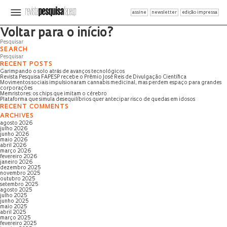
assine
newsletter
edição impressa
Página não encontrada
Voltar para o início?
SEARCH
RECENT POSTS
Garimpando o solo atrás de avanços tecnológicos
Revista Pesquisa FAPESP recebe o Prêmio José Reis de Divulgação Científica
Movimentos sociais impulsionaram cannabis medicinal, mas perdem espaço para grandes
corporações
Memristores: os chips que imitam o cérebro
Plataforma que simula desequilíbrios quer antecipar risco de quedas em idosos
RECENT COMMENTS
ARCHIVES
agosto 2026
julho 2026
junho 2026
maio 2026
abril 2026
março 2026
fevereiro 2026
janeiro 2026
dezembro 2025
novembro 2025
outubro 2025
setembro 2025
agosto 2025
julho 2025
junho 2025
maio 2025
abril 2025
março 2025
fevereiro 2025