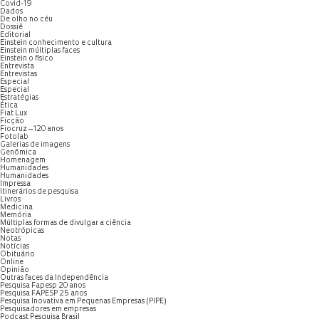
Covid-19
Dados
De olho no céu
Dossiê
Editorial
Einstein conhecimento e cultura
Einstein múltiplas faces
Einstein o físico
Entrevista
Entrevistas
Especial
Especial
Estratégias
Ética
Fiat Lux
Ficção
Fiocruz – 120 anos
Fotolab
Galerias de imagens
Genômica
Homenagem
Humanidades
Humanidades
Impressa
Itinerários de pesquisa
Livros
Medicina
Memória
Múltiplas formas de divulgar a ciência
Neotrópicas
Notas
Notícias
Obituário
Online
Opinião
Outras faces da Independência
Pesquisa Fapesp 20 anos
Pesquisa FAPESP 25 anos
Pesquisa Inovativa em Pequenas Empresas (PIPE)
Pesquisadores em empresas
Podcast Pesquisa Brasil