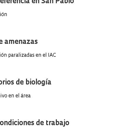
referencia en San Pablo
sión
 de amenazas
ión paralizadas en el IAC
orios de biología
ivo en el área
ondiciones de trabajo